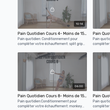
10:14
Pain Quotidien Cours 4- Moins de 15min de conditionnement à la barre
Pain quotidien: Conditionnement pour
Pain quoti
compléter votre échauffement: split grip
compléter 
glisse, princesse grip, twisted grip prep,
lève genou 
oblique en cupid
inverted p
06:00
Pain Quotidien Cours 8- Moins de 15min de conditionnement à la barre
Pain quotidien:Conditionnement pour
Pain quoti
compléter votre échauffement: monkey
compléter 