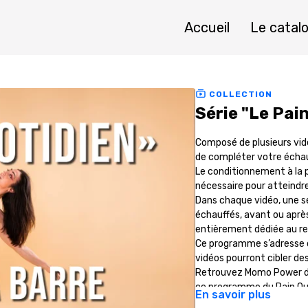
Accueil
Le catal
COLLECTION
Série "Le Pai
Composé de plusieurs vi
de compléter votre écha
Le conditionnement à la p
nécessaire pour atteindre 
Dans chaque vidéo, une sé
échauffés, avant ou après
entièrement dédiée au re
Ce programme s’adresse d
vidéos pourront cibler de
Retrouvez Momo Power dan
ce programme du Pain Qu
En savoir plus
Programme tous nive