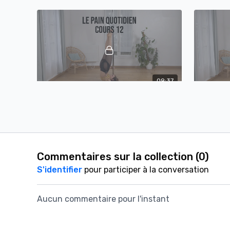
climb, shoulder planche sol, biceps pull ups
genoux, inv
côté, prépa bracchiale
princess gr
09:37
Pain Quotidien Cours 12- Moins de 15min de conditionnement à la barre
Pain quotidien: Conditionnement pour
Pain quoti
compléter votre échauffement: chandelles
compléter 
full moon, split grip slide legs up, iguana
en outside
mount
rolls over
Commentaires sur la collection (
0
)
S'identifier
pour participer à la conversation
Aucun commentaire pour l'instant