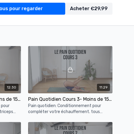
ous pour regarder
Acheter €29,99
12:30
11:29
Pain Quotidien Cours 2- Moins de 15min de conditionnement à la barre
Pain Quotidien Cours 3- Moins de 15min de conditionnement à la barre
 pour
Pain quotidien: Conditionnement pour
triceps
compléter votre échauffement. tous
e jambes,
niveaux