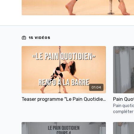
15 VIDÉOS
01:04
Teaser programme "Le Pain Quotidien"
Pain quoti
compléter 
d'épaule, 
planche et