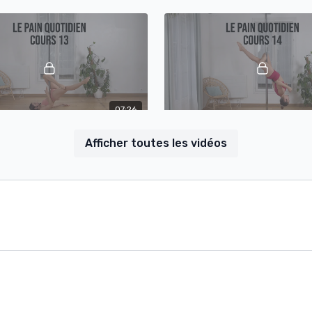
erted pole row, seated pull ups,
push up, baby flag renfo, full mo
ip
craddle renfo
07:26
Pain Quotidien Cours 13- Moins de 15min de conditionnement à la barre
Afficher toutes les vidéos
dien: Conditionnement pour
Pain quotidien: Conditionnement
votre échauffement: chandelles
compléter votre échauffement: 
, reverse plank to knee tucks,
abs, geni obliques, caterpillar tap