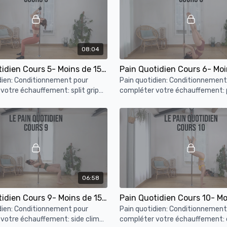
08:04
Pain Quotidien Cours 5- Moins de 15min de conditionnement à la barre
dien: Conditionnement pour
Pain quotidien: Conditionnement
votre échauffement: split grip
compléter votre échauffement: 
sol, cup grip prep, hip thruster,
squat, montées jambes devant,
ole row
pompes, chandelles fankick
06:58
Pain Quotidien Cours 9- Moins de 15min de conditionnement à la barre
dien: Conditionnement pour
Pain quotidien: Conditionnement
votre échauffement: side climb
compléter votre échauffement: c