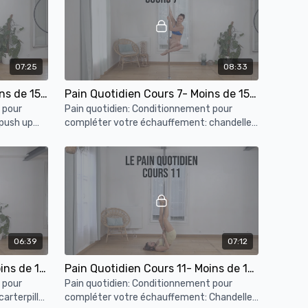
07:25
08:33
Pain Quotidien Cours 6- Moins de 15min de conditionnement à la barre
Pain Quotidien Cours 7- Moins de 15min de conditionnement à la barre
 pour
Pain quotidien: Conditionnement pour
push up
compléter votre échauffement: chandelle 1
 superman
flag, side climb, fan kick, brass du sol.
06:39
07:12
Pain Quotidien Cours 10- Moins de 15min de conditionnement à la barre
Pain Quotidien Cours 11- Moins de 15min de conditionnement à la barre
 pour
Pain quotidien: Conditionnement pour
arterpillar
compléter votre échauffement: Chandelles