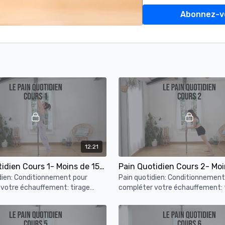
Abonnez-v
12:21
Pain Quotidien Cours 1- Moins de 15min de conditionnement à la barre
dien: Conditionnement pour
Pain quotidien: Conditionnement
votre échauffement: tirage
compléter votre échauffement: 
genoux poitrine, repoussé en
press, traction en squat, levés d
 chandelle.
switch inside/outside