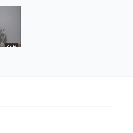
on renfo,
inverted crucifix, shoulder planche princess
grip, montée pike
06:16
Pain Quotidien Cours 14- Moins de 15min de conditionnement à la barre
 pour
cross knee
s