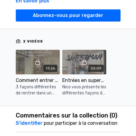
En savoir plus
Abonnez-vous pour regarder
2 VIDÉOS
13:26
05:09
Comment entrer dans un brass monkey
Entrées en superman
3 façons différentes
Nico vous présente les
de rentrer dans un
différentes façons de
brass monkey. Pensez
rentrer en Superman.
à vous échauffer
avant !
Commentaires sur la collection (
0
)
S'identifier
pour participer à la conversation