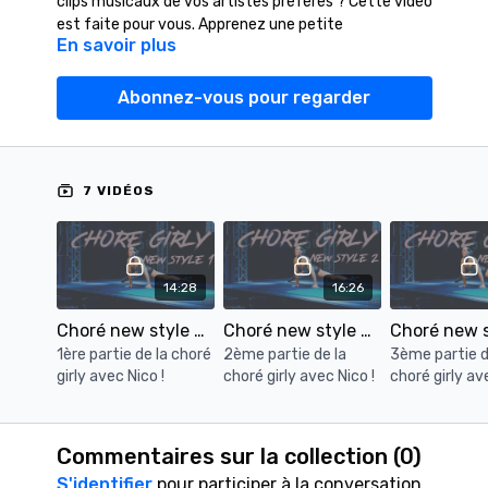
clips musicaux de vos artistes préférés ? Cette vidéo
est faite pour vous. Apprenez une petite
En savoir plus
chorégraphie étape par étape avec Nico.
Chorégraphie tous niveaux, en 7 parties.
Abonnez-vous pour regarder
7 VIDÉOS
14:28
16:26
Choré new style girly 1
Choré new style girly 2
1ère partie de la choré
2ème partie de la
3ème partie d
girly avec Nico !
choré girly avec Nico !
choré girly av
Commentaires sur la collection (
0
)
S'identifier
pour participer à la conversation